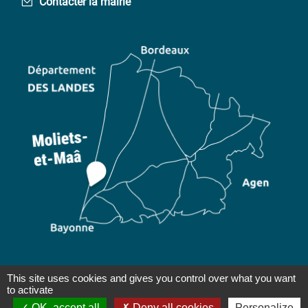
Contacter la mairie
This site uses cookies and gives you control over what you want
Plan du site
Mentions légales
Accessibilité : non
to activate
|
|
conforme
Gestion des cookies
Réalisé par WebPublic40
|
|
OK, accept all
Deny all cookies
Personalize